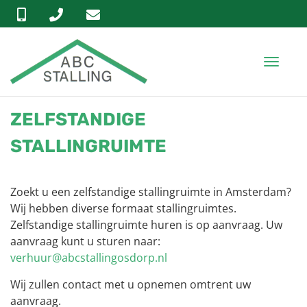
T
o
g
g
ZELFSTANDIGE
l
e
STALLINGRUIMTE
n
a
v
Zoekt u een zelfstandige stallingruimte in Amsterdam?
i
Wij hebben diverse formaat stallingruimtes.
g
Zelfstandige stallingruimte huren is op aanvraag. Uw
a
aanvraag kunt u sturen naar:
t
verhuur@abcstallingosdorp.nl
i
o
Wij zullen contact met u opnemen omtrent uw
n
aanvraag.